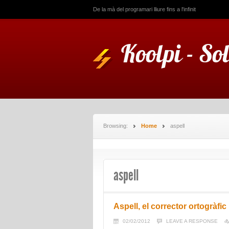
De la mà del programari lliure fins a l'infinit
Koolpi - So
Browsing:
Home
aspell
aspell
Aspell, el corrector ortogràfic
02/02/2012
LEAVE A RESPONSE