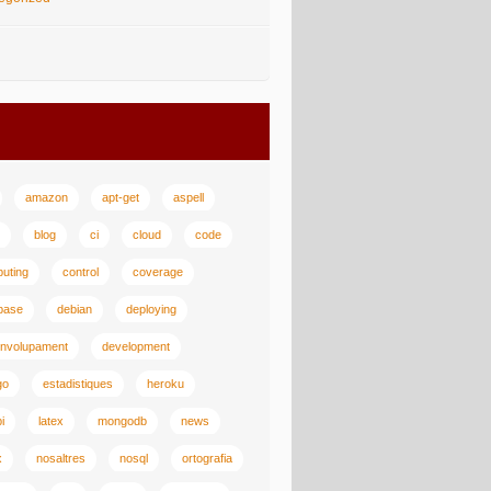
amazon
apt-get
aspell
blog
ci
cloud
code
uting
control
coverage
base
debian
deploying
nvolupament
development
go
estadistiques
heroku
i
latex
mongodb
news
x
nosaltres
nosql
ortografia