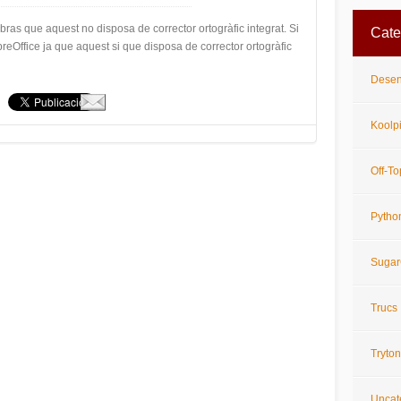
abras que aquest no disposa de corrector ortogràfic integrat. Si
Cate
breOffice ja que aquest si que disposa de corrector ortogràfic
Desen
Koolp
Off-To
Pytho
Suga
Trucs
Tryton
Uncat