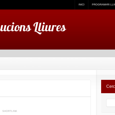
INICI
PROGRAMARI LLI
lucions Lliures
Cer
SHORTLINK