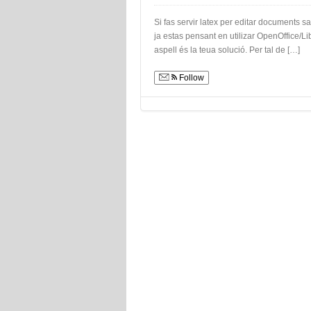
Si fas servir latex per editar documents s
ja estas pensant en utilizar OpenOffice/Li
aspell és la teua solució. Per tal de […]
Follow