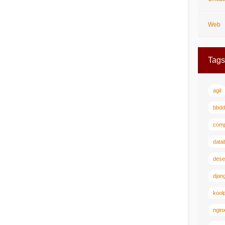
Web
Tags
agil
bbdd
comp
data
dese
djan
koolp
ngin