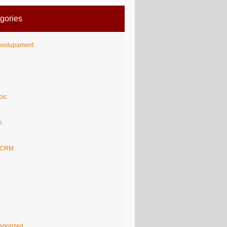
gories
volupament
i
pic
n
rCRM
egorized