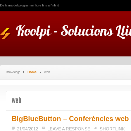
De la mà del programari lliure fins a l'infinit
Koolpi - Solucions Ll
Browsing:
Home
web
web
BigBlueButton – Conferències web
21/04/2012
LEAVE A RESPONSE
SHORTLINK