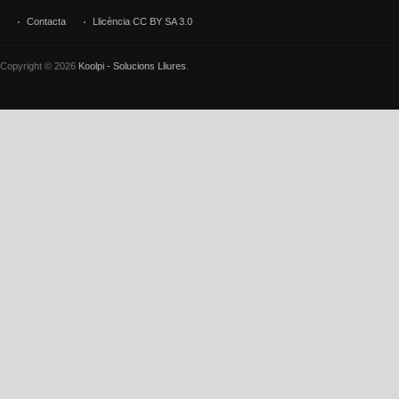
Contacta
Llicència CC BY SA 3.0
Copyright © 2026
Koolpi - Solucions Lliures
.