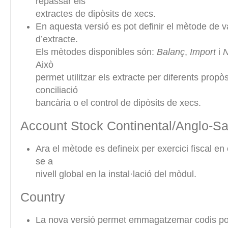
repassar els
extractes de dipòsits de xecs.
En aquesta versió es pot definir el mètode de va
d’extracte.
Els mètodes disponibles són:
Balanç
,
Import
i
N
Això
permet utilitzar els extracte per diferents propò
conciliació
bancària o el control de dipòsits de xecs.
Account Stock Continental/Anglo-S
Ara el mètode es defineix per exercici fiscal en
se a
nivell global en la instal·lació del mòdul.
Country
La nova versió permet emmagatzemar codis pos