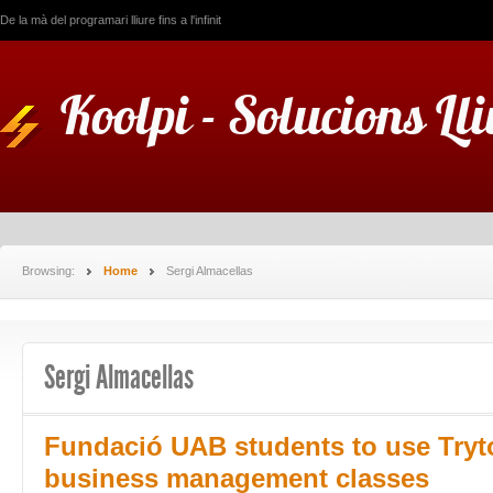
De la mà del programari lliure fins a l'infinit
Koolpi - Solucions Ll
Browsing:
Home
Sergi Almacellas
Sergi Almacellas
Fundació UAB students to use Tryto
business management classes