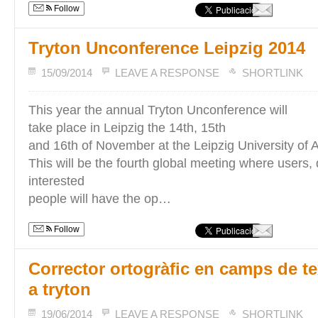
Follow
Tryton Unconference Leipzig 2014
15/09/2014
LEAVE A RESPONSE
SHORTLINK
This year the annual Tryton Unconference will
take place in Leipzig the 14th, 15th
and 16th of November at the Leipzig University of 
This will be the fourth global meeting where users,
interested
people will have the op…
Follow
Corrector ortogràfic en camps de te
a tryton
19/06/2014
LEAVE A RESPONSE
SHORTLINK