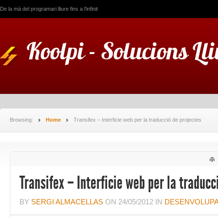
De la mà del programari lliure fins a l'infinit
Koolpi - Solucions Ll
Browsing:
Home
Transifex – Interficie web per la traducció de projectes
Transifex – Interficie web per la traducc
BY
SERGI ALMACELLAS
ON
24/05/2012
IN
DESENVOLUP