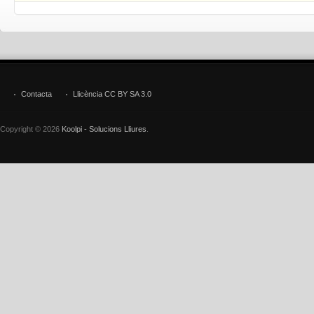
Contacta
Llicència CC BY SA 3.0
Copyright © 2026
Koolpi - Solucions Lliures
.